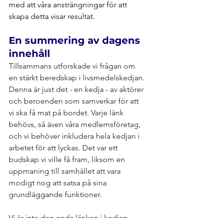
med att våra ansträngningar för att 
skapa detta visar resultat. 
En summering av dagens 
innehåll
Tillsammans utforskade vi frågan om 
en stärkt beredskap i livsmedelskedjan. 
Denna är just det - en kedja - av aktörer 
och beroenden som samverkar för att 
vi ska få mat på bordet. Varje länk 
behövs, så även våra medlemsföretag, 
och vi behöver inkludera hela kedjan i 
arbetet för att lyckas. Det var ett 
budskap vi ville få fram, liksom en 
uppmaning till samhället att vara 
modigt nog att satsa på sina 
grundläggande funktioner. 
Vi är inte den enda länken i kedjan. 