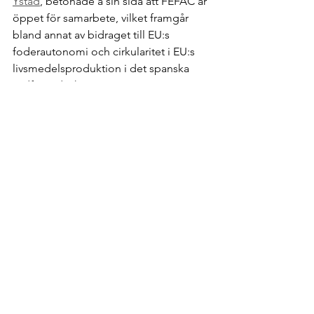
Ystad
, betonade å sin sida att FEFAC är 
öppet för samarbete, vilket framgår 
bland annat av bidraget till EU:s 
foderautonomi och cirkularitet i EU:s 
livsmedelsproduktion i det spanska 
ordförandeskapets  OSA-rapport om 
motståndskraft. Pedro Cordero 
framhöll också EU:s kritiska beroende 
av import av viktiga fodertillsatser från 
Kina, och pekade på förväntade 
kostnadseffekter av attackerna i Röda 
havet som tvingar fram omdirigering av 
leveranser av vitaminer och aminosyror 
till EU (vilket leder till 4-6 veckors 
försening). 